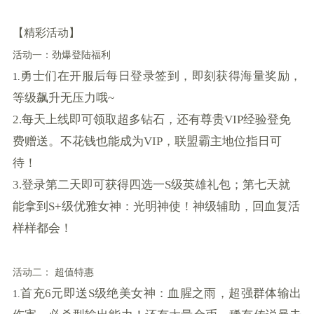
【精彩活动】
活动一：劲爆登陆福利
勇士们在开服后每日登录签到，即刻获得海量奖励，
1.
等级飙升无压力哦~
2.每天上线即可领取超多钻石，还有尊贵VIP经验登免
费赠送。不花钱也能成为VIP，联盟霸主地位指日可
待！
3.登录第二天即可获得四选一S级英雄礼包；第七天就
能拿到S+级优雅女神：光明神使！神级辅助，回血复活
样样都会！
活动二：
超值特惠
首充6元即送S级绝美女神：血腥之雨，超强群体输出
1.