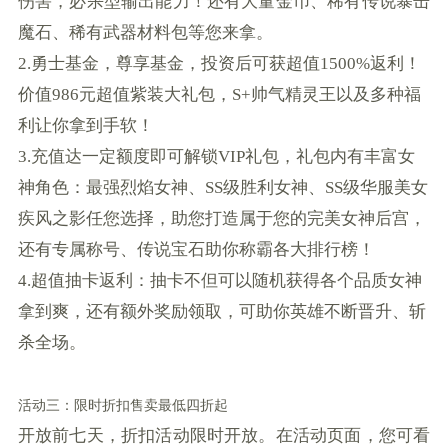
伤害，必杀型输出能力！还有大量金币、稀有传说暴击
魔石、稀有武器材料包等您来拿。
2.勇士基金，尊享基金，投资后可获超值1500%返利！
价值986元超值紫装大礼包，S+帅气精灵王以及多种福
利让你拿到手软！
3.充值达一定额度即可解锁VIP礼包，礼包内有丰富女
神角色：最强烈焰女神、SS级胜利女神、SS级华服美女
疾风之影任您选择，助您打造属于您的完美女神后宫，
还有专属称号、传说宝石助你称霸各大排行榜！
4.超值抽卡返利：抽卡不但可以随机获得各个品质女神
拿到爽，还有额外奖励领取，可助你英雄不断晋升、斩
杀全场。
活动三：限时折扣售卖最低四折起
开放前七天，折扣活动限时开放。在活动页面，您可看