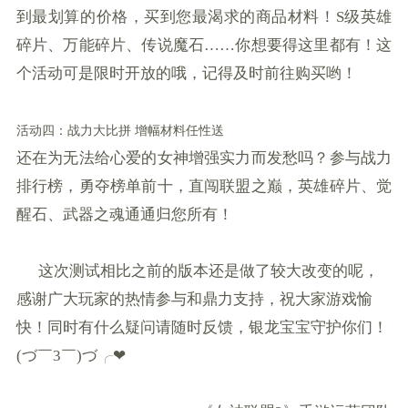
到最划算的价格，买到您最渴求的商品材料！S级英雄
碎片、万能碎片、传说魔石……你想要得这里都有！这
个活动可是限时开放的哦，记得及时前往购买哟！
活动四：战力大比拼 增幅材料任性送
还在为无法给心爱的女神增强实力而发愁吗？参与战力
排行榜，勇夺榜单前十，直闯联盟之巅，英雄碎片、觉
醒石、武器之魂通通归您所有！
这次测试相比之前的版本还是做了较大改变的呢，
感谢广大玩家的热情参与和鼎力支持，祝大家游戏愉
快！同时有什么疑问请随时反馈，银龙宝宝守护你们！
(づ￣3￣)づ╭❤