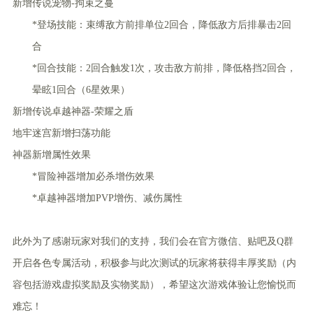
新增传说宠物-拘束之蔓
*
登场技能：束缚敌方前排单位2回合，降低敌方后排暴击2回
合
*
回合技能：2回合触发1次，攻击敌方前排，降低格挡2回合，
晕眩1回合（6星效果）
新增传说卓越神器-荣耀之盾
地牢迷宫新增扫荡功能
神器新增属性效果
*
冒险神器增加必杀增伤效果
*
卓越神器增加PVP增伤、减伤属性
此外为了感谢玩家对我们的支持，我们会在官方微信、贴吧及Q群
开启各色专属活动，积极参与此次测试的玩家将获得丰厚奖励（内
容包括游戏虚拟奖励及实物奖励），希望这次游戏体验让您愉悦而
难忘！