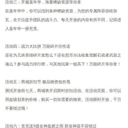
活动三：开服嘉年华，海量稀缺资源等你拿
在嘉年华中，你可以找到各种稀缺资源，为您的专属阵容添砖加
瓦，全方位提升团队的战斗力。每天开放的内容有所不同，记得进
入嘉年华一探究竟。
活动四：战力大比拼 万能碎片任性送
还在为几块英雄碎片发愁么？还在想尽办法收集觉醒石或者武器之
魂么？参与战力排行榜，与其他玩家一较高下！万能碎片等你拿！
活动五：商城折扣节 极品物资低价甩
测试开放前七天，商城将开启限时折扣活动。在活动页面，你可以
用超级划算的价格，购买一切你需要的物资。活动限时开放，千万
不要错过哦！
活动六：首充送S级女神血腥之雨 群攻神器不容错过