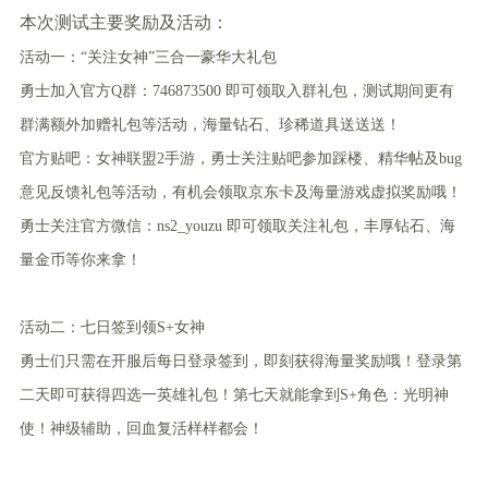
本次测试主要奖励及活动：
活动一：“关注女神”三合一豪华大礼包
勇士加入
官方Q群：746873500
即可领取入群礼包，测试期间更有
群满额外加赠礼包等活动，海量钻石、珍稀道具送送送！
官方贴吧：女神联盟2手游
，勇士关注贴吧参加踩楼、精华帖及bug
意见反馈礼包等活动，有机会领取京东卡及海量游戏虚拟奖励哦！
勇士关注
官方微信：ns2_youzu
即可领取关注礼包，丰厚钻石、海
量金币等你来拿！
活动二：七日签到领S+女神
勇士们只需在开服后每日登录签到，即刻获得海量奖励哦！登录第
二天即可获得四选一英雄礼包！第七天就能拿到S+角色：光明神
使！神级辅助，回血复活样样都会！