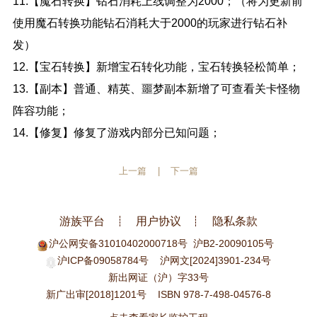
11.【魔石转换】钻石消耗上线调整为2000；（将为更新前
使用魔石转换功能钻石消耗大于2000的玩家进行钻石补
发）
12.【宝石转换】新增宝石转化功能，宝石转换轻松简单；
13.【副本】普通、精英、噩梦副本新增了可查看关卡怪物
阵容功能；
14.【修复】修复了游戏内部分已知问题；
上一篇
|
下一篇
游族平台
用户协议
隐私条款
沪公网安备31010402000718号
沪B2-20090105号
沪ICP备09058784号
沪网文[2024]3901-234号
新出网证（沪）字33号
新广出审[2018]1201号
ISBN 978-7-498-04576-8