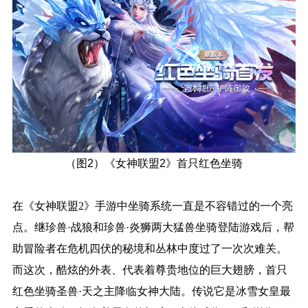
（图2）《女神联盟2》首只红色坐骑
在《女神联盟2》手游中坐骑系统一直是不容错过的一个亮
点。继珍兽·战狼和珍兽·炎狮两大猛兽坐骑登陆游戏后，帮
助冒险者在危机四伏的秘境和丛林中度过了一次次难关。
而这次，酷炫的外表、代表着尊贵地位的巨大翅膀，首只
红色坐骑圣兽·天之主降临女神大陆。传说它是冰雪女皇最