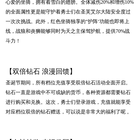
心爱的坐骑，拥有着雪白的翅膀。全体减伤20%和增伤10%
的全面属性更是能守护着勇士们在圣芙艾尔大陆安全度过
一次次挑战。此外，红色坐骑独享的“护阵‘功能也即将上
线，战狼和炎狮能够同时为天之主保驾护航，提供70%战
斗力！
【双倍钻石 浪漫回馈】
圣诞节期间，所有档位充值享受双倍钻石活动全面开启。
钻石一直是游戏中不可或缺的货币，各种资源都需要钻石
进行购买和兑换。这次，勇士们登录游戏，充值就能享受
对应档位双倍的钻石赠送，可以说是非常大的福利了呢 。